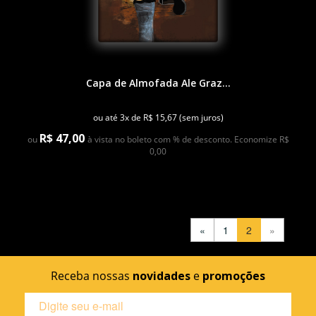
Capa de Almofada Ale Graz...
ou até 3x de R$ 15,67 (sem juros)
R$ 47,00
ou
à vista no boleto com % de desconto. Economize R$
0,00
«
1
2
»
Receba nossas
novidades
e
promoções