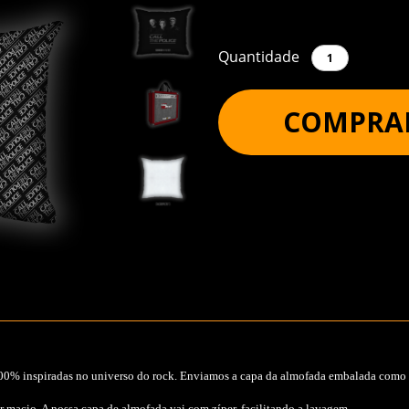
Quantidade
COMPRA
00% inspiradas no universo do rock. Enviamos a capa da almofada embalada como 
 macio. A nossa capa de almofada vai com zíper, facilitando a lavagem.