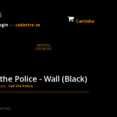
Carrinho
ogin
ou
cadastre-se
ARTISTAS
USE MUSIC
he Police - Wall (Black)
 por:
Call the Police
juros)