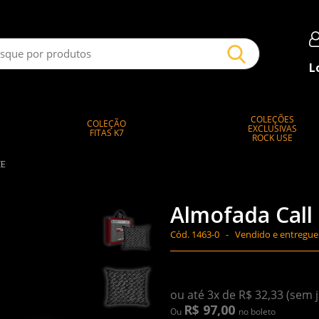
L
COLEÇÕES
COLEÇÃO
EXCLUSIVAS
FITAS K7
ROCK USE
CE
Almofada Call t
Cód.
1463-0 -
Vendido e entregue
ou até 3x de R$ 32,33 (sem 
R$ 97,00
Ou
no boleto