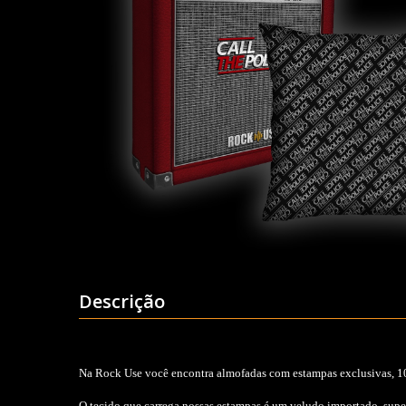
Descrição
Na Rock Use você encontra almofadas com estampas exclusivas, 1
O tecido que carrega nossas estampas é um veludo importado, super