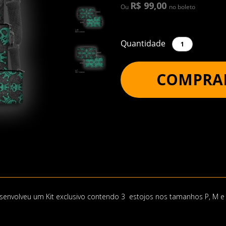
R$ 99,00
Ou
no boleto
Quantidade
COMPRA
esenvolveu um Kit exclusivo contendo 3 estojos nos tamanhos P, M e 