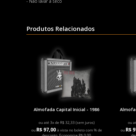
- Não lavar a seco
Produtos Relacionados
Almofada Capital Inicial - 1986
Almofad
ou até 3x de R$ 32,33 (sem juros)
ou a
R$ 97,00
R$ 9
ou
à vista no boleto com % de
ou
desconto. Economize R$ 0,00
de