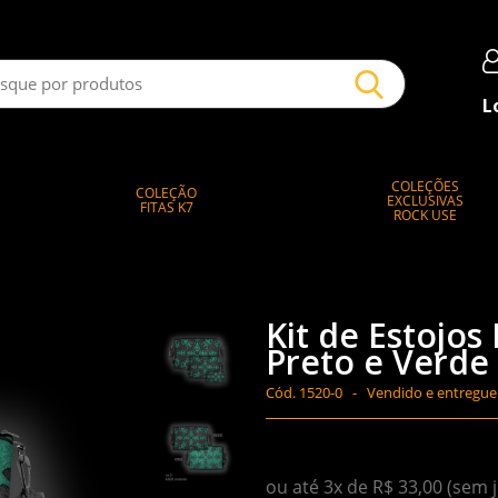
L
COLEÇÕES
COLEÇÃO
EXCLUSIVAS
FITAS K7
ROCK USE
Kit de Estojos 
Preto e Verde
Cód.
1520-0 -
Vendido e entregue
ou até 3x de R$ 33,00 (sem 