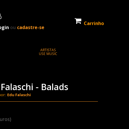
Carrinho
ogin
ou
cadastre-se
ARTISTAS
USE MUSIC
alaschi - Balads
por:
Edu Falaschi
juros)