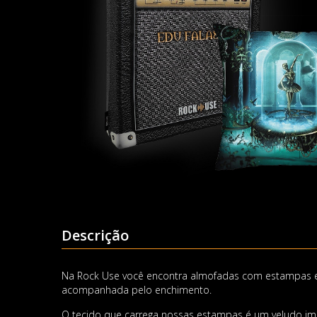
Descrição
Na Rock Use você encontra almofadas com estampas exc
acompanhada pelo enchimento.
O tecido que carrega nossas estampas é um veludo impo