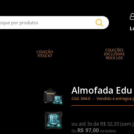
L
COLEÇÕES
COLEÇÃO
EXCLUSIVAS
FITAS K7
ROCK USE
Almofada Edu F
Cód.
344-0 -
Vendido e entregue 
ou até 3x de R$ 32,33 (sem 
R$ 97,00
Ou
no boleto