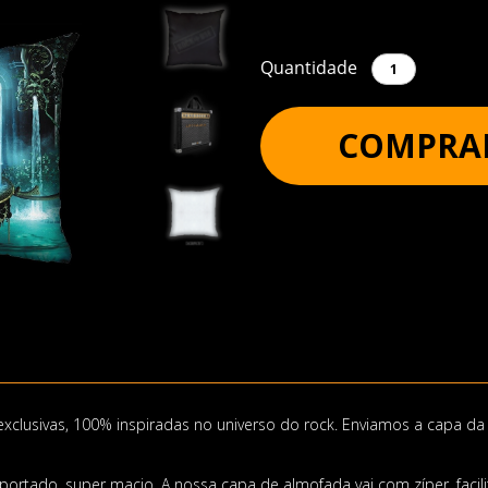
Quantidade
COMPRA
lusivas, 100% inspiradas no universo do rock. Enviamos a capa da
rtado, super macio. A nossa capa de almofada vai com zíper, facil