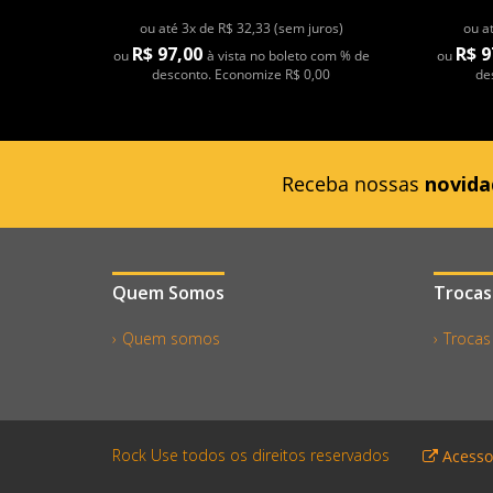
ou até 3x de R$ 32,33 (sem juros)
ou a
R$ 97,00
R$ 9
ou
à vista no boleto com % de
ou
desconto. Economize R$ 0,00
de
Receba nossas
novida
Quem Somos
Trocas
Quem somos
Trocas
Rock Use todos os direitos reservados
Acesso 