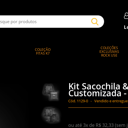
L
COLEÇÕES
COLEÇÃO
EXCLUSIVAS
FITAS K7
ROCK USE
Kit Sacochila
Customizada -
Cód.
1129-0 -
Vendido e entregue
ou até 3x de R$ 32,33 (sem 