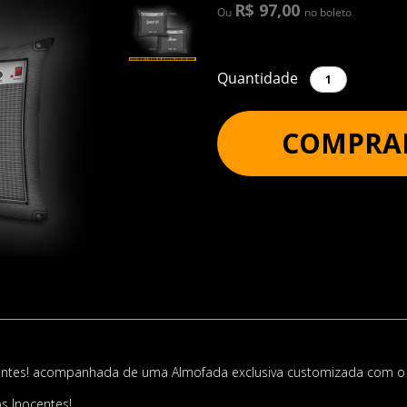
R$ 97,00
Ou
no boleto
Quantidade
COMPRA
ocentes! acompanhada de uma Almofada exclusiva customizada com o
s Inocentes!