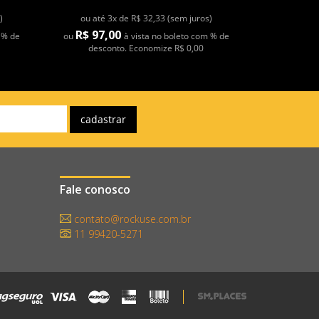
)
ou até 3x de R$ 32,33 (sem juros)
R$ 97,00
 % de
ou
à vista no boleto com % de
desconto. Economize R$ 0,00
Fale conosco
contato@rockuse.com.br
11 99420-5271