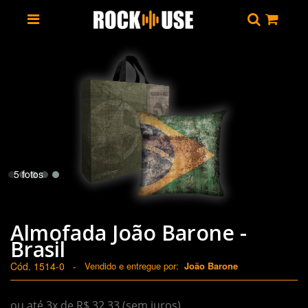
5 fotos
Almofada João Barone -
Brasil
Cód. 1514-0
-
Vendido e entregue por:
João Barone
ou até 3x de R$ 32,33 (sem juros)