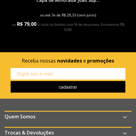
Capa de Almofada João Sup...
ou até 3x de R$ 26,33 (sem juros)
R$ 79,00
ou
à vista no boleto com % de desconto. Economize R$
0,00
Receba nossas
novidades
e
promoções
Quem Somos
Trocas & Devoluções