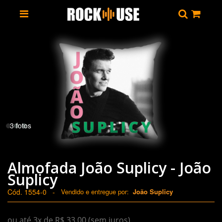
3 fotos
Almofada João Suplicy - João
Suplicy
Cód. 1554-0
-
Vendido e entregue por:
João Suplicy
ou até 3x de R$ 33,00 (sem juros)