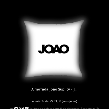
Almofada João Suplicy - J...
ou até 3x de R$ 33,00 (sem juros)
R$ 99,00
ou
à vista no boleto com % de desconto. Economize R$