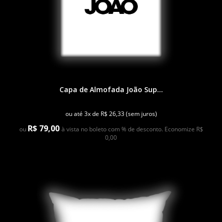
Capa de Almofada João Sup...
ou até 3x de R$ 26,33 (sem juros)
R$ 79,00
ou
à vista no boleto com % de desconto. Economize R$
0,00