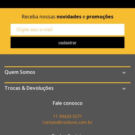
Receba nossas
novidades
e
promoções
Quem Somos
Trocas & Devoluções
Fale conosco
11 99420-5271
contato@rockuse.com.br