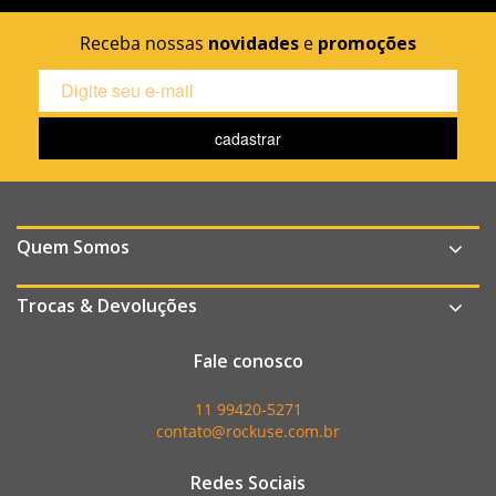
Receba nossas
novidades
e
promoções
Quem Somos
Trocas & Devoluções
Fale conosco
11 99420-5271
contato@rockuse.com.br
Redes Sociais