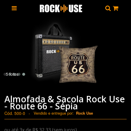
5 fotos
Almofada & Sacola Rock Use
- Route 66 - Sépia
Cód. 500-0
-
Vendido e entregue por:
Rock Use
ou até 3x de R$ 32,33 (sem juros)