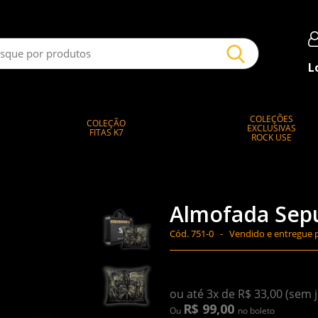
L
COLEÇÕES
COLEÇÃO
EXCLUSIVAS
FITAS K7
ROCK USE
Almofada Sepu
Cód.
751-0 -
Vendido e entregue 
ou até 3x de R$ 33,00 (sem 
R$ 99,00
Ou
no boleto