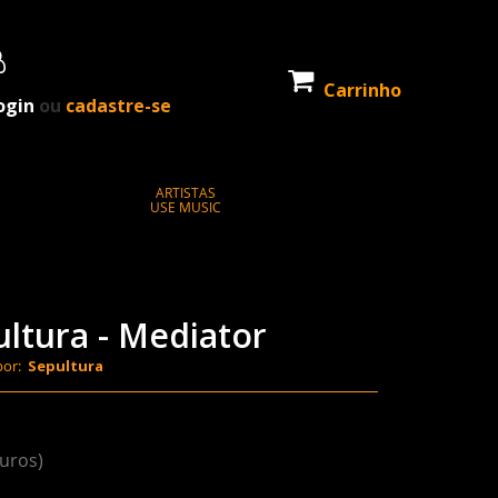
Carrinho
ogin
ou
cadastre-se
ARTISTAS
USE MUSIC
ltura - Mediator
por:
Sepultura
juros)