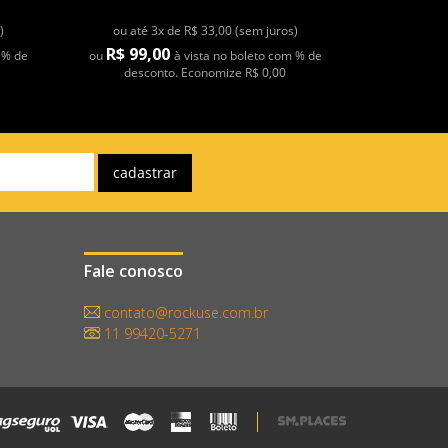
)
ou até 3x de R$ 33,00 (sem juros)
R$ 99,00
 % de
ou
à vista no boleto com % de
desconto. Economize R$ 0,00
Fale conosco
contato@rockuse.com.br
11 99420-5271