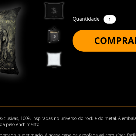
Quantidade
COMPRA
clusivas, 100% inspiradas no universo do rock e do metal. A emba
da pelo enchimento.
rtado, super macio. A nossa capa de almofada vai com zíper, facil