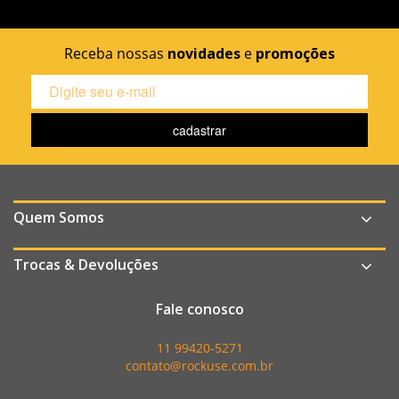
Receba nossas
novidades
e
promoções
Quem Somos
Trocas & Devoluções
Fale conosco
11 99420-5271
contato@rockuse.com.br