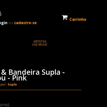
Carrinho
ogin
ou
cadastre-se
ARTISTAS
USE MUSIC
 & Bandeira Supla -
u - Pink
 por:
Supla
juros)