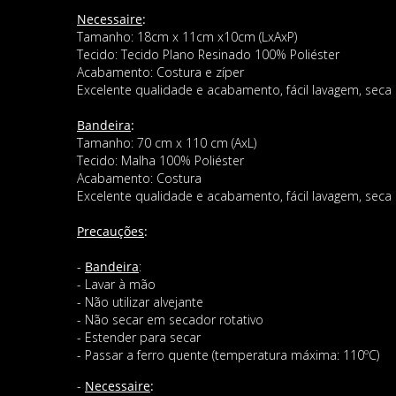
Necessaire
:
Tamanho: 18cm x 11cm x10cm (LxAxP)
Tecido: Tecido Plano Resinado 100% Poliéster
Acabamento: Costura e zíper
Excelente qualidade e acabamento, fácil lavagem, seca 
Bandeira
:
Tamanho: 70 cm x 110 cm (AxL)
Tecido: Malha 100% Poliéster
Acabamento: Costura
Excelente qualidade e acabamento, fácil lavagem, seca 
Precauções
:
-
Bandeira
:
- Lavar à mão
- Não utilizar alvejante
- Não secar em secador rotativo
- Estender para secar
- Passar a ferro quente (temperatura máxima: 110ºC)
-
Necessaire
: