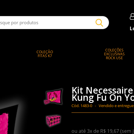
L
COLEÇÕES
COLEÇÃO
EXCLUSIVAS
FITAS K7
ROCK USE
Kit Necessaire
Kung Fu On Yo
Cód.
1483-0 -
Vendido e entregue
ou até 3x de R$ 19,67 (sem 