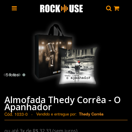
5 fotos
Almofada Thedy Corrêa - O
Apanhador
Cód. 1033-0
-
Vendido e entregue por:
Thedy Corrêa
ou até 3x de R$ 32,33 (sem juros)