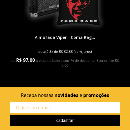
Almofada Viper - Coma Rag...
ou até 3x de R$ 32,33 (sem juros)
R$ 97,00
ou
à vista no boleto com % de desconto. Economize R$
0,00
Receba nossas
novidades
e
promoções