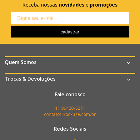
Receba nossas
novidades
e
promoções
Quem Somos
Trocas & Devoluções
Fale conosco
11 99420-5271
contato@rockuse.com.br
Redes Sociais