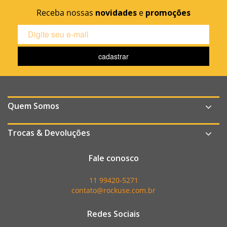
Receba nossas
novidades
e
promoções
Quem Somos
Trocas & Devoluções
Fale conosco
11 99420-5271
contato@rockuse.com.br
Redes Sociais